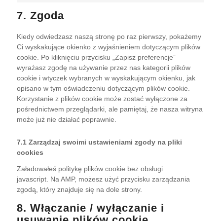
google-
to
7. Zgoda
recaptcha
service
różne
Kiedy odwiedzasz naszą stronę po raz pierwszy, pokażemy
Ci wyskakujące okienko z wyjaśnieniem dotyczącym plików
cookie. Po kliknięciu przycisku „Zapisz preferencje”
wyrażasz zgodę na używanie przez nas kategorii plików
cookie i wtyczek wybranych w wyskakującym okienku, jak
opisano w tym oświadczeniu dotyczącym plików cookie.
Korzystanie z plików cookie może zostać wyłączone za
pośrednictwem przeglądarki, ale pamiętaj, że nasza witryna
może już nie działać poprawnie.
7.1 Zarządzaj swoimi ustawieniami zgody na pliki
cookies
Załadowałeś politykę plików cookie bez obsługi
javascript. Na AMP, możesz użyć przycisku zarządzania
zgodą, który znajduje się na dole strony.
8. Włączanie / wyłączanie i
usuwanie plików cookie