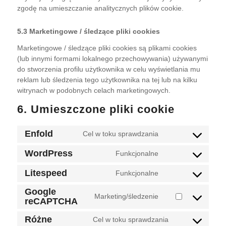
zgodę na umieszczanie analitycznych plików cookie.
5.3 Marketingowe / śledzące pliki cookies
Marketingowe / śledzące pliki cookies są plikami cookies
(lub innymi formami lokalnego przechowywania) używanymi
do stworzenia profilu użytkownika w celu wyświetlania mu
reklam lub śledzenia tego użytkownika na tej lub na kilku
witrynach w podobnych celach marketingowych.
6. Umieszczone pliki cookie
Enfold
Cel w toku sprawdzania
Consent
to
WordPress
Funkcjonalne
Consent
service
to
enfold
Litespeed
Funkcjonalne
Consent
service
to
Google
wordpress
Marketing/śledzenie
service
reCAPTCHA
Consent
litespeed
to
Różne
Cel w toku sprawdzania
service
Consent